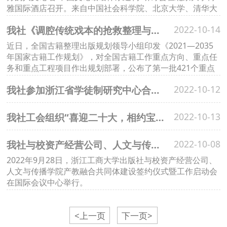
雅国际酒店召开。来自中国社会科学院、北京大学、清华大
学、中国人民大学、北京师范大学、首都师范大学、北京语
我社《调腔传统戏本的抢救整理与研究》入选《2021—2035年国家古籍工作规划重点出版项目（第一批）》
2022-10-14
言大学等高校的专家学者出席了会议，我社社长、总编辑鲍
观明和人文事业部全体编辑参加线上会议， “中国当代文艺
近日，全国古籍整理出版规划领导小组印发《2021—2035
学话语建构丛书”由我社出版。
年国家古籍工作规划》，对全国古籍工作重点方向、重点任
务和重点工程项目作出规划部署，公布了第一批421个重点
出版项目，我社《调腔传统戏本的抢救整理与研究》入选。
我社参加浙江省学徒制研究中心合作会议
2022-10-12
我社工会组织“喜迎二十大，相约宝石山”登山活动
2022-10-13
我社与校资产经营公司、人文与传播学院签约打造产教融合共同体
2022-10-08
2022年9月28日，浙江工商大学出版社与校资产经营公司、
人文与传播学院产教融合共同体建设签约仪式暨工作启动会
在国际会议中心举行。
<上一页
下一页>