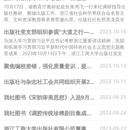
10月17日，省教育厅教材处处长朱鸿飞一行来社调研指导出
版社教材、教辅出版工作。浙江省社会科学界联合会名誉主
席、文科资深教授蒋承勇受邀出席。出版社社长郑英龙及全
体领导班子出席座谈会。
出版社党支部组织参观“大道之行——‘八八战略’实施20周年大型主题展览”
2023-10-16
为深入学习贯彻习近平总书记考察浙江重要讲话精神，巩固
和拓展学习贯彻习近平新时代中国特色社会主义思想主题教
育成果，2023年10月13日下午，浙江工商大学出版社党支
部组织全体党员和入党积极分子赴浙江展览馆参观“大道之
聚焦编校差错，强化质量意识，提升业务技能——我社系列编校培训进入第六讲
2023-10-13
行——‘八八战略’实施20周年大型主题展览”。
出版社与杂志社工会共同组织开展2023年员工登山活动
2023-10-11
我社图书《宋韵审美思想》入选9月人文社科类浙版好书
2023-09-25
我社图书《调腔传统珍稀剧目集成》荣获第三届长三角区域印艺精品奖暨“四新”成果奖书籍类银奖
2023-09-24
浙江工商大学出版社有限公司董事会2023年第二次会议顺利召开
2023-09-22