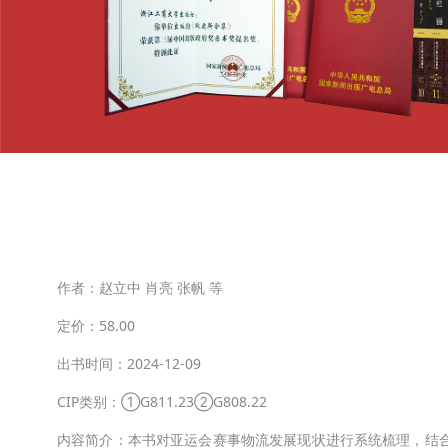
作者：赵立中 肖亮 张帆 等
定价：58.00
出书时间：2024-12-09
CIP类别：①G811.23②G808.22
内容简介：本书对亚运会赛事物流发展现状进行系统梳理，结